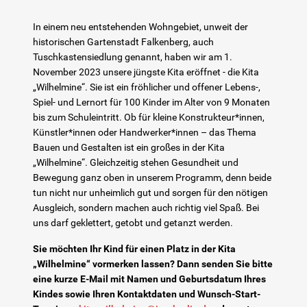
In einem neu entstehenden Wohngebiet, unweit der
Lerntherapie
historischen Gartenstadt Falkenberg, auch
Tuschkastensiedlung genannt, haben wir am 1.
November 2023 unsere jüngste Kita eröffnet - die Kita
Über uns
„Wilhelmine“. Sie ist ein fröhlicher und offener Lebens-,
Spiel- und Lernort für 100 Kinder im Alter von 9 Monaten
Karriere
bis zum Schuleintritt. Ob für kleine Konstrukteur*innen,
Künstler*innen oder Handwerker*innen – das Thema
Bauen und Gestalten ist ein großes in der Kita
Kontakt
„Wilhelmine“. Gleichzeitig stehen Gesundheit und
Bewegung ganz oben in unserem Programm, denn beide
Newsletter
tun nicht nur unheimlich gut und sorgen für den nötigen
Ausgleich, sondern machen auch richtig viel Spaß. Bei
uns darf geklettert, getobt und getanzt werden.
Netzwerk
Sie möchten Ihr Kind für einen Platz in der Kita
„Wilhelmine“ vormerken lassen? Dann senden Sie bitte
Kinderschutz
eine kurze E-Mail mit Namen und Geburtsdatum Ihres
Kindes sowie Ihren Kontaktdaten und Wunsch-Start-