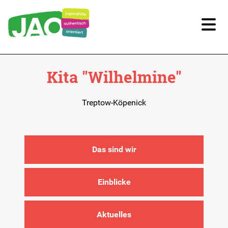
Unsere Kitas
Kita "Wilhelmine"
Kitas im Überblick
Treptow-Köpenick
Kitaplatz-Anfrage
Infos für Eltern
Das sind wir
Unsere Arbeit
Einblicke
Unsere Qualität
Aktuelles
Digitale Bildung