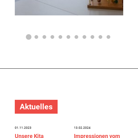
Aktuelles
01.11.2023
13.02.2024
16
re
Unsere Kita
Impressionen vom
D