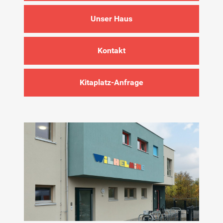
Unser Haus
Kita-Sozialarbeit
Kontakt
Kontakt
Für Familien
Kitaplatz-Anfrage
Für Kinder/Jugendliche
Freiwilligendienste
Berufliche Orientierung
In Schule
HzE