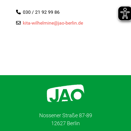
030 / 21 92 99 86
kita-wilhelmine@jao-berlin.de
Nossener Straße 87-89
12627 Berlin