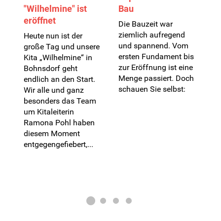
"Wilhelmine" ist
Bau
vo
eröffnet
u
Die Bauzeit war
„
ziemlich aufregend
Heute nun ist der
B
und spannend. Vom
große Tag und unsere
ersten Fundament bis
Kita „Wilhelmine“ in
Si
zur Eröffnung ist eine
z
Bohnsdorf geht
fe
Menge passiert. Doch
endlich an den Start.
er
schauen Sie selbst:
Wir alle und ganz
An
d
besonders das Team
Ju
um Kitaleiterin
An
ch
Ramona Pohl haben
de
diesem Moment
Ju
entgegengefiebert,...
Ir
un
Ki