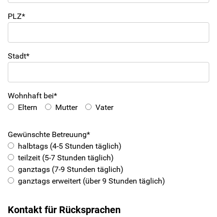
PLZ*
Lerntherapie
Über uns
Stadt*
Karriere
Wohnhaft bei*
Eltern
Mutter
Vater
Kontakt
Gewünschte Betreuung*
Newsletter
halbtags (4-5 Stunden täglich)
teilzeit (5-7 Stunden täglich)
Netzwerk
ganztags (7-9 Stunden täglich)
ganztags erweitert (über 9 Stunden täglich)
Kinderschutz
Kontakt für Rücksprachen