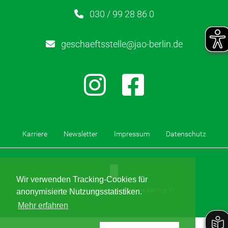
030 / 99 28 86 0
geschaeftsstelle@jao-berlin.de
Karriere
Newsletter
Impressum
Datenschutz
Wir verwenden Tracking-Cookies für
Wir sind Mitglied im Kita-Stimme.berlin e.V.
anonymisierte Nutzungsstatistiken.
Mehr erfahren