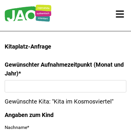
Unsere Kitas
Kitaplatz-Anfrage
Kitas im Überblick
Gewünschter Aufnahmezeitpunkt (Monat und
Kitaplatz-Anfrage
Jahr)*
Infos für Eltern
Unsere Arbeit
Gewünschte Kita: "Kita im Kosmosviertel"
Angaben zum Kind
Unsere Qualität
Nachname*
Digitale Bildung