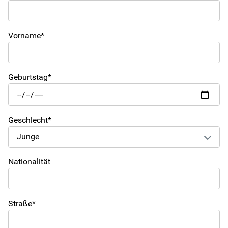
Kita-Sozialarbeit
Vorname*
Kontakt
Geburtstag*
Für Familien
Für Kinder/Jugendliche
Geschlecht*
Freiwilligendienste
Nationalität
Berufliche Orientierung
In Schule
Straße*
HzE