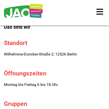
Das sind wir
Unsere Kitas
Standort
Kitas im Überblick
Wilhelmine-Duncker-Straße 2, 12526 Berlin
Kitaplatz-Anfrage
Infos für Eltern
Öffnungszeiten
Unsere Arbeit
Montag bis Freitag 6 bis 18 Uhr.
Unsere Qualität
Gruppen
Digitale Bildung