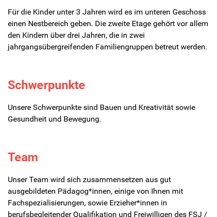
Für die Kinder unter 3 Jahren wird es im unteren Geschoss
einen Nestbereich geben. Die zweite Etage gehört vor allem
Kita-Sozialarbeit
den Kindern über drei Jahren, die in zwei
jahrgangsübergreifenden Familiengruppen betreut werden.
Kontakt
Für Familien
Schwerpunkte
Für Kinder/Jugendliche
Unsere Schwerpunkte sind Bauen und Kreativität sowie
Gesundheit und Bewegung.
Freiwilligendienste
Team
Berufliche Orientierung
Unser Team wird sich zusammensetzen aus gut
In Schule
ausgebildeten Pädagog*innen, einige von Ihnen mit
Fachspezialisierungen, sowie Erzieher*innen in
berufsbegleitender Qualifikation und Freiwilligen des FSJ /
HzE