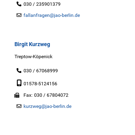
030 / 235901379
fallanfragen@jao-berlin.de
Birgit Kurzweg
Treptow-Köpenick
030 / 67068999
01578-5124156
Fax
030 / 67804072
kurzweg@jao-berlin.de