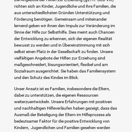
HzE
richten sich an Kinder, Jugendliche und ihre Familien, die
aus unterschiedlichsten Gründen Unterstützung und
Förderung benötigen. Gemeinsam und miteinander
Aufsuchende Familientherapie
lernend geben wir ihnen den Impuls zur Veränderung im
Sinne der Hilfe zur Selbsthilfe. Dies meint auch Chancen
Begleiteter Umgang
der Entwicklung zu erkennen, sich der eigenen Realität
bewusst zu werden und in Übereinstimmung mit sich
selbst einen Platz in der Gesellschaft zu finden. Unsere
Einzelfallhilfe und intensive sozialpädagogische Einzelbetreuung
vielfältigen Angebote der Hilfen zur Erziehung sind
maßgeschneidert, lösungsorientiert, flexibel und am
Familienassistenz
Sozialraum ausgerichtet. Sie haben das Familiensystem
und den Schutz des Kindes im Blick.
Krisenclearing
Unser Ansatz ist es Familien, insbesondere die Eltern,
dabei zu unterstützen, die eigenen Ressourcen
Lerntherapie/Psychotherapie
weiterzuentwickeln. Unsere Erfahrungen mit positiven
und nachhaltigen Hilfeverläufen haben gezeigt, dass das
Ausmaß der Beteiligung der Eltern im Hilfeprozess als
Schulintegrative HzE
bedeutsamer Faktor für die positive Entwicklung von
Kindern, Jugendlichen und Familien gesehen werden
Sozialassistenz / Interkulturelle Assistenz