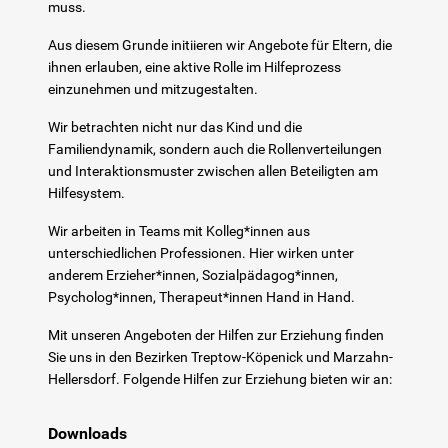
muss.
Aus diesem Grunde initiieren wir Angebote für Eltern, die
Soziale Gruppenarbeit (SGA)
ihnen erlauben, eine aktive Rolle im Hilfeprozess
einzunehmen und mitzugestalten.
Sozialpädagogisches Clearing
Wir betrachten nicht nur das Kind und die
Familiendynamik, sondern auch die Rollenverteilungen
Sozialpädagogische Familienhilfen (SPFH)
und Interaktionsmuster zwischen allen Beteiligten am
Hilfesystem.
Tagesgruppe
Wir arbeiten in Teams mit Kolleg*innen aus
unterschiedlichen Professionen. Hier wirken unter
Therapeutische Tagesgruppe
anderem Erzieher*innen, Sozialpädagog*innen,
Psycholog*innen, Therapeut*innen Hand in Hand.
Kontakt
Mit unseren Angeboten der Hilfen zur Erziehung finden
Sie uns in den Bezirken Treptow-Köpenick und Marzahn-
Lerntherapie
Hellersdorf. Folgende Hilfen zur Erziehung bieten wir an:
Downloads
Über uns