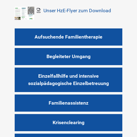
Unser HzE-Flyer zum Download
Karriere
Kontakt
Aufsuchende Familientherapie
Newsletter
Begleiteter Umgang
Netzwerk
Einzelfallhilfe und intensive
Kinderschutz
sozialpädagogische Einzelbetreuung
Partizipation
Familienassistenz
Gesundheit
Krisenclearing