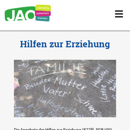
Unsere Kitas
Hilfen zur Erziehung
Für Familien
Für Kinder/Jugendliche
Freiwilligendienste
Berufliche Orientierung
In Schule
Die Angebote der Hilfen zur Erziehung (§27ff. SGB VIII)