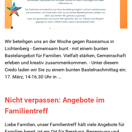
Lerntherapie
Über uns
Wir beteiligen uns an der Woche gegen Rassismus in
Lichtenberg - Gemeinsam bunt - mit einem bunten
Karriere
Bastelangebot für Familien. Vielfalt stärken, Gemeinschaft
erleben und kreativ zusammenkommen. - Unter diesem
Kontakt
Credo laden wir Sie zu einem bunten Bastelnachmittag ein.
17. März, 14-16.30 Uhr in ...
Newsletter
Nicht verpassen: Angebote im
Netzwerk
Familientreff
Kinderschutz
Liebe Familien, unser Familientreff hält viele Angebote für
Familien bereit, ist ein Ort für Beratung, Begegnung und