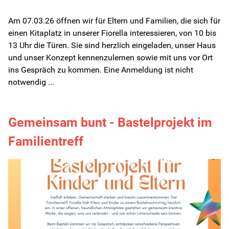
Am 07.03.26 öffnen wir für Eltern und Familien, die sich für
Kita-Sozialarbeit
einen Kitaplatz in unserer Fiorella interessieren, von 10 bis
13 Uhr die Türen. Sie sind herzlich eingeladen, unser Haus
Kontakt
und unser Konzept kennenzulernen sowie mit uns vor Ort
ins Gespräch zu kommen. Eine Anmeldung ist nicht
Für Familien
notwendig ...
Für Kinder/Jugendliche
Gemeinsam bunt - Bastelprojekt im
Familientreff
Freiwilligendienste
Berufliche Orientierung
In Schule
HzE