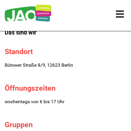
Das sind wir
Unsere Kitas
Standort
Kitas im Überblick
Bütower Straße 8/9, 12623 Berlin
Kitaplatz-Anfrage
Infos für Eltern
Öffnungszeiten
Unsere Arbeit
wochentags von 6 bis 17 Uhr
Unsere Qualität
Gruppen
Digitale Bildung