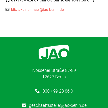
0177/34 424 07 (nur 6-8 Uhr sowie 16-17.30 Uhr)
kita-akazieninsel@jao-berlin.de
Kita-Sozialarbeit
Kontakt
Für Familien
Für Kinder/Jugendliche
Freiwilligendienste
Nossener Straße 87-89
12627 Berlin
Berufliche Orientierung
030 / 99 28 86 0
In Schule
geschaeftsstelle@jao-berlin.de
HzE