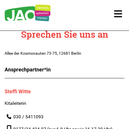
Sprechen Sie uns an
Unsere Kitas
Kitas im Überblick
Allee der Kosmonauten 73-75, 12681 Berlin
Kitaplatz-Anfrage
Ansprechpartner*in
Infos für Eltern
Steffi Witte
Unsere Arbeit
Kitaleiterin
Unsere Qualität
030 / 5411093
Digitale Bildung