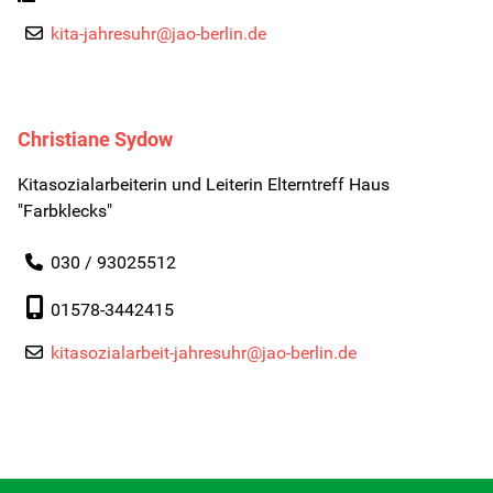
kita-jahresuhr@jao-berlin.de
Kita-Sozialarbeit
Kontakt
Christiane Sydow
Für Familien
Kitasozialarbeiterin und Leiterin Elterntreff Haus
"Farbklecks"
Für Kinder/Jugendliche
030 / 93025512
Freiwilligendienste
01578-3442415
kitasozialarbeit-jahresuhr@jao-berlin.de
Berufliche Orientierung
In Schule
HzE