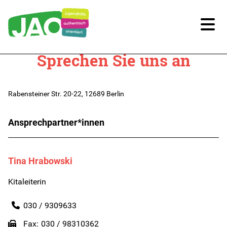
Sprechen Sie uns an
Unsere Kitas
Kitas im Überblick
Rabensteiner Str. 20-22, 12689 Berlin
Kitaplatz-Anfrage
Ansprechpartner*innen
Infos für Eltern
Tina Hrabowski
Unsere Arbeit
Kitaleiterin
Unsere Qualität
030 / 9309633
Fax
030 / 98310362
Digitale Bildung