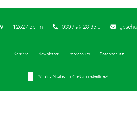
89
12627 Berlin
030 / 99 28 86 0
geschae
Karriere
Newsletter
Impressum
Datenschutz
Wir sind Mitglied im Kita-Stimme.berlin e.V.