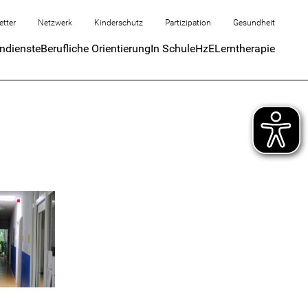
etter
Netzwerk
Kinderschutz
Partizipation
Gesundheit
endienste
Berufliche Orientierung
In Schule
HzE
Lerntherapie