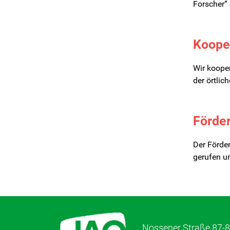
Forscher“
Koope
Wir kooper
der örtlic
Förde
Der Förde
gerufen un
Nossener Straße 87-