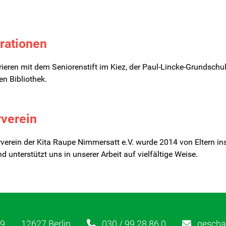
rationen
ieren mit dem Seniorenstift im Kiez, der Paul-Lincke-Grundschu
hen Bibliothek.
rverein
rverein der Kita Raupe Nimmersatt e.V. wurde 2014 von Eltern in
d unterstützt uns in unserer Arbeit auf vielfältige Weise.
89
12627 Berlin
030 / 99 28 86 0
geschae