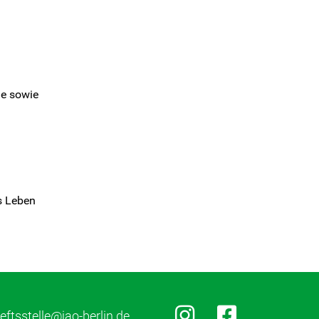
le sowie
s Leben
ftsstelle@jao-berlin.de