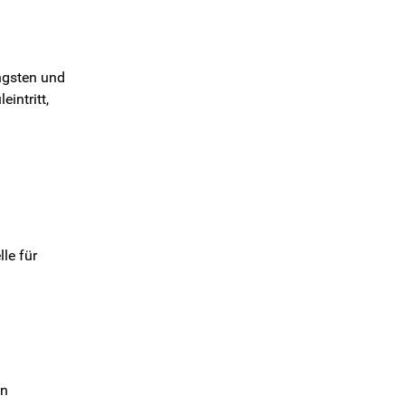
ngsten und
intritt,
lle für
en