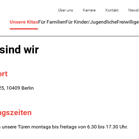
Über uns
Karriere
Kontakt
Newsl
Unsere Kitas
Für Familien
Für Kinder/Jugendliche
Freiwillig
sind wir
rt
 25, 10409 Berlin
ngszeiten
 unsere Türen montags bis freitags von 6.30 bis 17.30 Uhr.