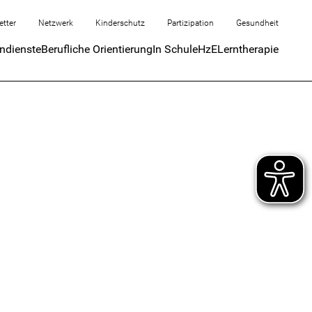
etter
Netzwerk
Kinderschutz
Partizipation
Gesundheit
endienste
Berufliche Orientierung
In Schule
HzE
Lerntherapie