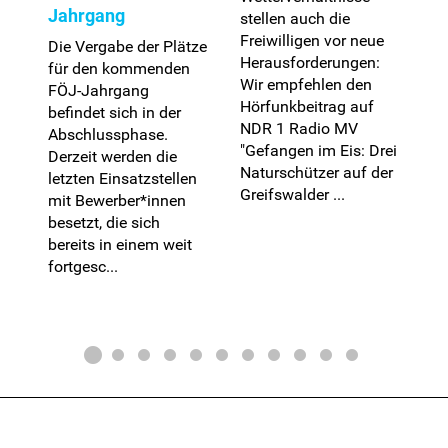
Jahrgang
stellen auch die
NU
Freiwilligen vor neue
N
Die Vergabe der Plätze
Herausforderungen:
Na
für den kommenden
Wir empfehlen den
Ze
FÖJ-Jahrgang
Hörfunkbeitrag auf
Ak
befindet sich in der
NDR 1 Radio MV
au
Abschlussphase.
"Gefangen im Eis: Drei
Bi
Derzeit werden die
Naturschützer auf der
si
letzten Einsatzstellen
Greifswalder ...
na
mit Bewerber*innen
En
besetzt, die sich
ei
bereits in einem weit
fortgesc...