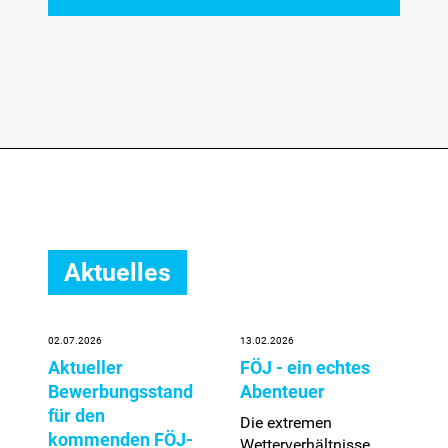
Aktuelles
02.07.2026
13.02.2026
06
Aktueller
FÖJ - ein echtes
N
Bewerbungsstand
Abenteuer
N
für den
F
Die extremen
kommenden FÖJ-
re
Wetterverhältnisse