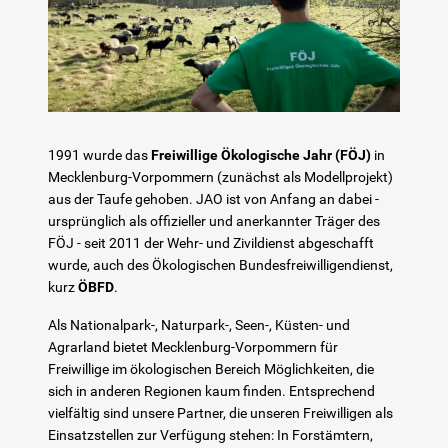
FÖJ Berlin
Berufliche Orientierung
In Schule
1991 wurde das
Freiwillige Ökologische Jahr (FÖJ)
in
HzE
Mecklenburg-Vorpommern (zunächst als Modellprojekt)
aus der Taufe gehoben. JAO ist von Anfang an dabei -
ursprünglich als offizieller und anerkannter Träger des
Lerntherapie
FÖJ - seit 2011 der Wehr- und Zivildienst abgeschafft
wurde, auch des Ökologischen Bundesfreiwilligendienst,
kurz
ÖBFD
.
Über uns
Als Nationalpark-, Naturpark-, Seen-, Küsten- und
Karriere
Agrarland bietet Mecklenburg-Vorpommern für
Freiwillige im ökologischen Bereich Möglichkeiten, die
sich in anderen Regionen kaum finden. Entsprechend
Kontakt
vielfältig sind unsere Partner, die unseren Freiwilligen als
Einsatzstellen zur Verfügung stehen: In Forstämtern,