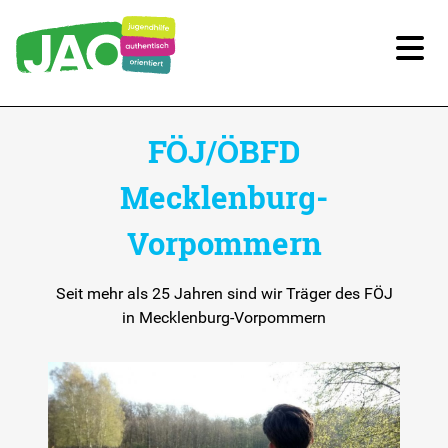
Unsere Kitas
FÖJ/ÖBFD
Für Familien
Mecklenburg-
Vorpommern
Für Kinder/Jugendliche
Freiwilligendienste
Seit mehr als 25 Jahren sind wir Träger des FÖJ
in Mecklenburg-Vorpommern
FSJ und BFD
FÖJ/ÖBFD Mecklenburg-Vorpommern