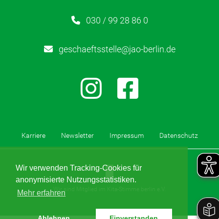
HzE
030 / 99 28 86 0
Lerntherapie
geschaeftsstelle@jao-berlin.de
Über uns
Karriere
Kontakt
Karriere
Newsletter
Impressum
Datenschutz
Newsletter
Wir verwenden Tracking-Cookies für
Netzwerk
anonymisierte Nutzungsstatistiken.
Wir sind Mitglied im Kita-Stimme.berlin e.V.
Mehr erfahren
Kinderschutz
Ablehnen
Einverstanden