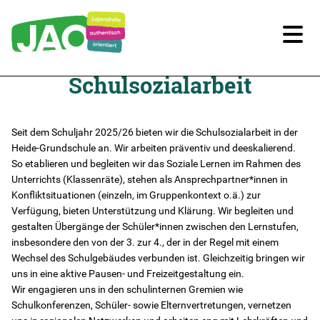
Schulsozialarbeit
Unsere Kitas
Für Familien
Seit dem Schuljahr 2025/26 bieten wir die Schulsozialarbeit in der
Heide-Grundschule an. Wir arbeiten präventiv und deeskalierend.
So etablieren und begleiten wir das Soziale Lernen im Rahmen des
Für Kinder/Jugendliche
Unterrichts (Klassenräte), stehen als Ansprechpartner*innen in
Konfliktsituationen (einzeln, im Gruppenkontext o.ä.) zur
Freiwilligendienste
Verfügung, bieten Unterstützung und Klärung. Wir begleiten und
gestalten Übergänge der Schüler*innen zwischen den Lernstufen,
insbesondere den von der 3. zur 4., der in der Regel mit einem
Berufliche Orientierung
Wechsel des Schulgebäudes verbunden ist. Gleichzeitig bringen wir
uns in eine aktive Pausen- und Freizeitgestaltung ein.
In Schule
Wir engagieren uns in den schulinternen Gremien wie
Schulkonferenzen, Schüler- sowie Elternvertretungen, vernetzen