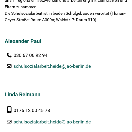
uns in regionalen Netzwerken und arbeiten eng mit Lehrkräften und
Schulen im Überblick
Eltern zusammen.
Die Schulsozialarbeit ist in beiden Schulgebäuden verortet (Florian-
Portfolio
Geyer-Straße: Raum A009a; Waldstr. 7: Raum 310)
Unsere Qualität
Alexander Paul
Kontakt
030 67 06 92 94
schulsozialarbeit.heide@jao-berlin.de
HzE
Lerntherapie
Linda Reimann
Über uns
0176 12 00 45 78
Karriere
schulsozialarbeit.heide@jao-berlin.de