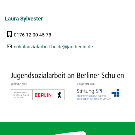
Kontakt
Laura Sylvester
Newsletter
0176 12 00 45 78
Netzwerk
schulsozialarbeit.heide@jao-berlin.de
Kinderschutz
Partizipation
Gesundheit