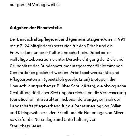
FÖJ Berlin
auf ganz M-V ausgeweitet.
Berufliche Orientierung
Aufgaben der Einsatzstelle
In Schule
Der Landschaftspflegeverband (gemeinnütziger e.V. seit 1993
mit z.Z. 24 Mitgliedern) setzt sich für den Erhalt und die
Entwicklung unserer Kulturlandschaft ein. Dabei sollen
HzE
vielfältige Lebensräume unter Berücksichtigung der Ziele und
Grundsätze des Bundesnaturschutzgesetzes für kommende
Lerntherapie
Generationen gesichert werden. Arbeitsschwerpunkte sind
Pflegearbeiten an (gesetzlich geschützten) Biotopen, die
Umweltbildungsarbeit (z.B. über Schulgärten), die ökologische
Über uns
Gestaltung dörflicher Siedlungsbereiche und die Verbesserung
touristischer Infrastruktur. Insbesondere engagiert sich der
Karriere
Landschaftspflegeverband für die Renaturierung von Söllen
und Kleingewässern, den Erhalt und die Neuanlage von Alleen
sowie für die Neuanlage und Unterhaltung von
Kontakt
Streuobstwiesen.