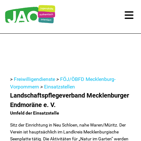
Unsere Kitas
Für Familien
Für Kinder/Jugendliche
>
Freiwilligendienste
>
FÖJ/ÖBFD Mecklenburg-
Vorpommern
>
Einsatzstellen
Freiwilligendienste
Landschaftspflegeverband Mecklenburger
Endmoräne e. V.
FSJ und BFD
Umfeld der Einsatzstelle
Sitz der Einrichtung in Neu Schloen, nahe Waren/Müritz. Der
FÖJ/ÖBFD Mecklenburg-Vorpommern
Verein ist hauptsächlich im Landkreis Mecklenburgische
Seenplatte tätig. Die Aktivitäten für „Natur im Garten“ werden