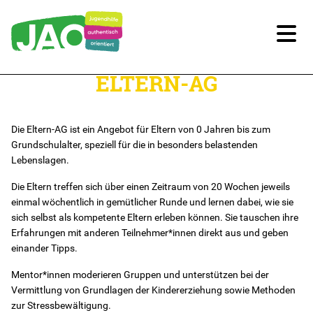
ELTERN-AG
Unsere Kitas
Für Familien
Die Eltern-AG ist ein Angebot für Eltern von 0 Jahren bis zum
Grundschulalter, speziell für die in besonders belastenden
Lebenslagen.
Angebote nach Regionen
Die Eltern treffen sich über einen Zeitraum von 20 Wochen jeweils
Stadtteilmütter
einmal wöchentlich in gemütlicher Runde und lernen dabei, wie sie
sich selbst als kompetente Eltern erleben können. Sie tauschen ihre
Erfahrungen mit anderen Teilnehmer*innen direkt aus und geben
Familienratsbüro
einander Tipps.
Mentor*innen moderieren Gruppen und unterstützen bei der
Ein-Eltern-Familien - Netzwerk Berlin
Vermittlung von Grundlagen der Kindererziehung sowie Methoden
zur Stressbewältigung.
Kontakt