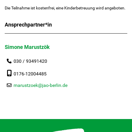
Die Teilnahme ist kostenfrei, eine Kinderbetreuung wird angeboten.
Für Kinder/Jugendliche
Ansprechpartner*in
Freiwilligendienste
Simone Marustzök
Berufliche Orientierung
030 / 93491420
In Schule
0176-12004485
HzE
marustzoek@jao-berlin.de
Lerntherapie
Über uns