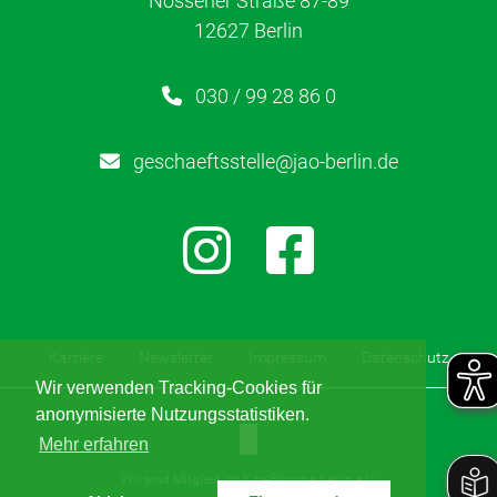
Nossener Straße 87-89
HzE
12627 Berlin
Lerntherapie
030 / 99 28 86 0
Über uns
geschaeftsstelle@jao-berlin.de
Karriere
Kontakt
Newsletter
Karriere
Newsletter
Impressum
Datenschutz
Wir verwenden Tracking-Cookies für
Netzwerk
anonymisierte Nutzungsstatistiken.
Mehr erfahren
Kinderschutz
Wir sind Mitglied im Kita-Stimme.berlin e.V.