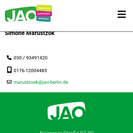
Simone Marustzök
Unsere Kitas
Für Familien
030 / 93491420
Für Kinder/Jugendliche
0176-12004485
marustzoek@jao-berlin.de
Freiwilligendienste
Berufliche Orientierung
In Schule