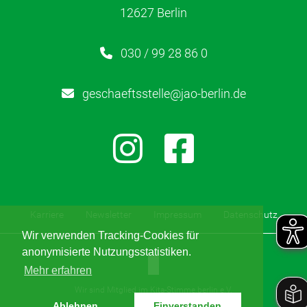
HzE
12627 Berlin
Lerntherapie
030 / 99 28 86 0
Über uns
geschaeftsstelle@jao-berlin.de
Karriere
Kontakt
Newsletter
Karriere
Newsletter
Impressum
Datenschutz
Wir verwenden Tracking-Cookies für
Netzwerk
anonymisierte Nutzungsstatistiken.
Mehr erfahren
Kinderschutz
Wir sind Mitglied im Kita-Stimme.berlin e.V.
Ablehnen
Einverstanden