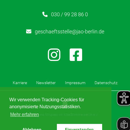
HzE
030 / 99 28 86 0
Lerntherapie
geschaeftsstelle@jao-berlin.de
Über uns
Karriere
Kontakt
Karriere
Newsletter
Impressum
Datenschutz
Newsletter
Wir verwenden Tracking-Cookies für
Netzwerk
anonymisierte Nutzungsstatistiken.
Mehr erfahren
Wir sind Mitglied im Kita-Stimme.berlin e.V.
Kinderschutz
Ablehnen
Einverstanden