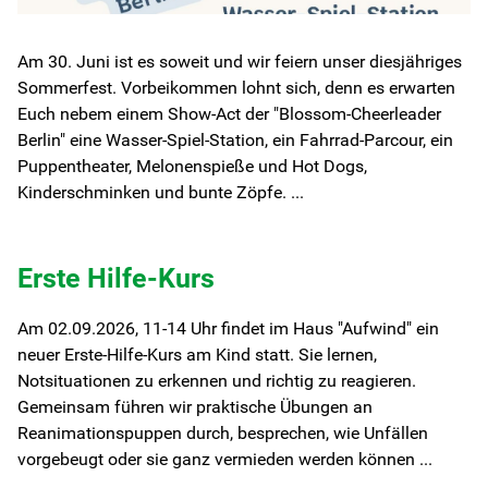
Für Kinder/Jugendliche
Am 30. Juni ist es soweit und wir feiern unser diesjähriges
Sommerfest. Vorbeikommen lohnt sich, denn es erwarten
Euch nebem einem Show-Act der "Blossom-Cheerleader
Freiwilligendienste
Berlin" eine Wasser-Spiel-Station, ein Fahrrad-Parcour, ein
Puppentheater, Melonenspieße und Hot Dogs,
Berufliche Orientierung
Kinderschminken und bunte Zöpfe. ...
In Schule
Erste Hilfe-Kurs
HzE
Am 02.09.2026, 11-14 Uhr findet im Haus "Aufwind" ein
neuer Erste-Hilfe-Kurs am Kind statt. Sie lernen,
Lerntherapie
Notsituationen zu erkennen und richtig zu reagieren.
Gemeinsam führen wir praktische Übungen an
Über uns
Reanimationspuppen durch, besprechen, wie Unfällen
vorgebeugt oder sie ganz vermieden werden können ...