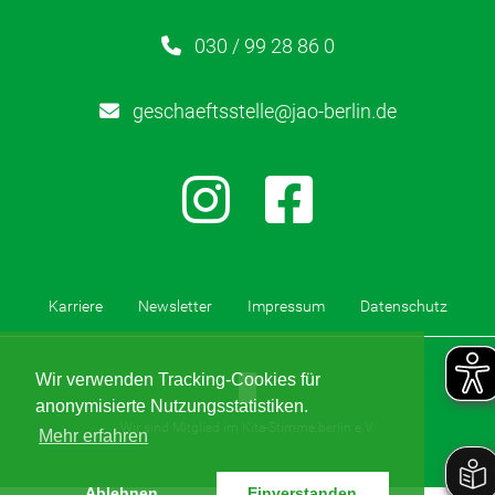
030 / 99 28 86 0
Kita-Sozialarbeit
geschaeftsstelle@jao-berlin.de
Kontakt
Für Familien
Für Kinder/Jugendliche
Freiwilligendienste
Karriere
Newsletter
Impressum
Datenschutz
Berufliche Orientierung
Wir verwenden Tracking-Cookies für
anonymisierte Nutzungsstatistiken.
In Schule
Wir sind Mitglied im Kita-Stimme.berlin e.V.
Mehr erfahren
HzE
Ablehnen
Einverstanden