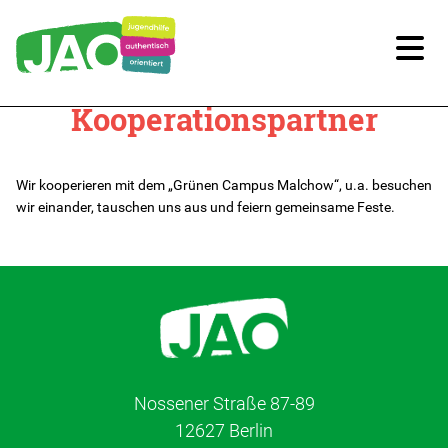
Kooperationspartner
Unsere Kitas
Kitas im Überblick
Wir kooperieren mit dem „Grünen Campus Malchow“, u.a. besuchen
wir einander, tauschen uns aus und feiern gemeinsame Feste.
Kitaplatz-Anfrage
Infos für Eltern
Unsere Arbeit
Unsere Qualität
Nossener Straße 87-89
12627 Berlin
Digitale Bildung