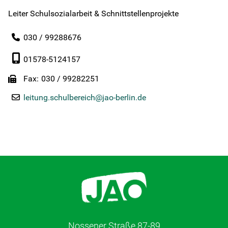
Schulen im Überblick
Leiter Schulsozialarbeit & Schnittstellenprojekte
Portfolio
030 / 99288676
01578-5124157
Unsere Qualität
Fax
030 / 99282251
Kontakt
leitung.schulbereich@jao-berlin.de
HzE
Lerntherapie
Über uns
Karriere
Nossener Straße 87-89