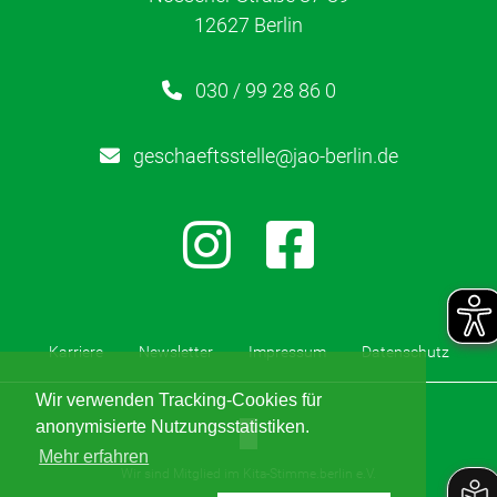
Kontakt
12627 Berlin
Newsletter
030 / 99 28 86 0
Netzwerk
geschaeftsstelle@jao-berlin.de
Kinderschutz
Partizipation
Gesundheit
Karriere
Newsletter
Impressum
Datenschutz
Wir verwenden Tracking-Cookies für
anonymisierte Nutzungsstatistiken.
Mehr erfahren
Wir sind Mitglied im Kita-Stimme.berlin e.V.