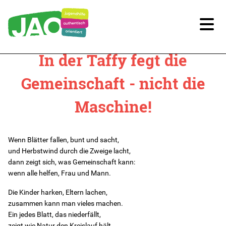
In der Taffy fegt die
Unsere Kitas
Gemeinschaft - nicht die
Kitas im Überblick
Maschine!
Kitaplatz-Anfrage
Wenn Blätter fallen, bunt und sacht,
Infos für Eltern
und Herbstwind durch die Zweige lacht,
dann zeigt sich, was Gemeinschaft kann:
Unsere Arbeit
wenn alle helfen, Frau und Mann.
Die Kinder harken, Eltern lachen,
Unsere Qualität
zusammen kann man vieles machen.
Ein jedes Blatt, das niederfällt,
Digitale Bildung
zeigt wie Natur den Kreislauf hält.