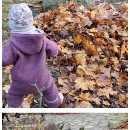
Lerntherapie
Über uns
Karriere
Kontakt
Newsletter
Netzwerk
Kinderschutz