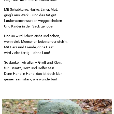
Mit Schubkarre, Harke, Eimer, Mut,
Kita-Sozialarbeit
ging’s ans Werk – und das tat gut.
Laubmassen wurden weggeschoben
Und Kinder in den Sack gehoben.
Kontakt
Und so wird Arbeit leicht und schön,
Für Familien
wenn viele Menschen beieinander steh‘n.
Mit Herz und Freude, ohne Hast,
wird vieles fertig – ohne Last!
Für Kinder/Jugendliche
So danken wir allen – Groß und Klein,
für Einsatz, Herz und Helfer sein.
Freiwilligendienste
Denn Hand in Hand, das ist doch klar,
gemeinsam stark, wie wunderbar!
Berufliche Orientierung
In Schule
HzE